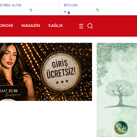
EYREK ALTIN
BİTCOİN
%
%
฿
ONOMI
MAGAZIN
SAĞLIK