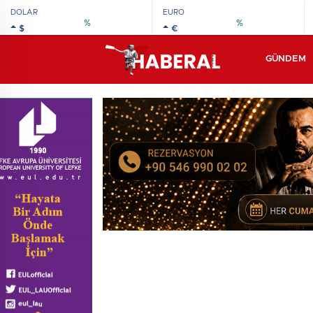
DOLAR
EURO
%
%
$
€
GÜNDEM