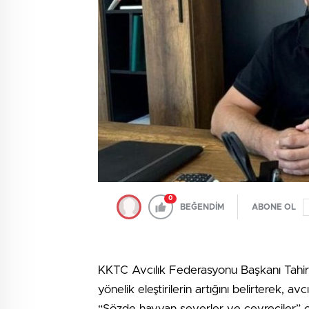
0
BEĞENDİM
ABONE OL
KKTC Avcılık Federasyonu Başkanı Tahir S
yönelik eleştirilerin artığını belirterek, av
“Sözde hayvan severler ve çevreciler” olara