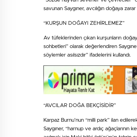
savunan Saygıner, avcılığın doğaya zarar ve
“KURŞUN DOĞAYI ZEHİRLEMEZ”
Av tüfeklerinden çıkan kurşunların doğayı
sohbetleri” olarak değerlendiren Saygıner,
söylemler asılsızdır” ifadelerini kullandı.
“AVCILAR DOĞA BEKÇİSİDİR”
Karpaz Burnu’nun “milli park” ilan edilere
Saygıner, “harnup ve ardıç ağaçlarının ke