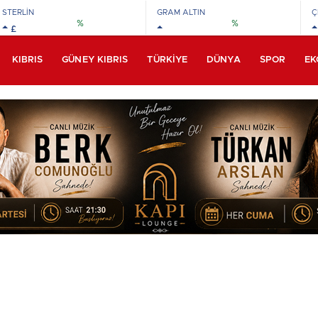
STERLİN
GRAM ALTIN
Ç
%
%
£
KIBRIS
GÜNEY KIBRIS
TÜRKIYE
DÜNYA
SPOR
EK