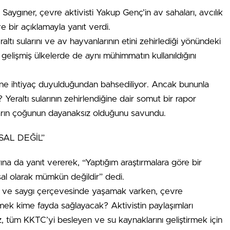
aygıner, çevre aktivisti Yakup Genç’in av sahaları, avcılık
e bir açıklamayla yanıt verdi.
raltı sularını ve av hayvanlarının etini zehirlediği yönündeki
 gelişmiş ülkelerde de aynı mühimmatın kullanıldığını
sine ihtiyaç duyulduğundan bahsediliyor. Ancak bununla
ı? Yeraltı sularının zehirlendiğine dair somut bir rapor
ların çoğunun dayanaksız olduğunu savundu.
SAL DEĞİL”
larına da yanıt vererek, “Yaptığım araştırmalara göre bir
sal olarak mümkün değildir” dedi.
n ve saygı çerçevesinde yaşamak varken, çevre
rmek kime fayda sağlayacak? Aktivistin paylaşımları
z, tüm KKTC’yi besleyen ve su kaynaklarını geliştirmek için