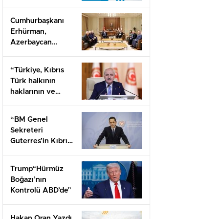
HRİSTODULİDİS’İN
KELEPÇESİ VE
Cumhurbaşkanı
KIBRIS
Erhürman,
TÜRKÜNÜN
Azerbaycan
SINAVI
Dostluk Grubu
Heyetlerini Kabul
“Türkiye, Kıbrıs
Etti
Türk halkının
haklarının ve
adadaki barışın
garantörüdür”
“BM Genel
Sekreteri
Guterres’in Kıbrıs
ziyareti büyük
önem taşıyor”
Trump“Hürmüz
Boğazı’nın
Kontrolü ABD’de”
Hakan Oran Yazdı