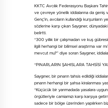
KKTC Avcılık Federasyonu Başkanı Tahir S
ve çevreye yönelik iddialarına da geniş v
Genç’in, avcıların kullandığı kurşunların ye
sözlerine karşı çıkan Saygıner, dünyadaki
belirtti.
“300 yıllık bir çalışmadan ve kuş gübre
ilgili herhangi bir bilimsel araştırma var m
mevcut mu?” diye soran Saygıner, iddia
“PINARLARIN ŞAHISLARA TAHSİSİ YA
Saygıner, bir pınarın tahsis edildiği iddia
pınarın herhangi bir şahsa kiralanması ya
“Küçücük bir yarımadada yasalara uygu
örgütleriyle camiamızı karşı karşıya geti
sadece bir bölge üzerinden yapılırken bi