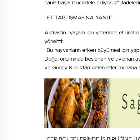
canla başla mücadele ediyoruz” ifadelerin
“ET TARTIŞMASINA YANIT”
Aktivistin “yaşam için yeterince et üreti
yöneltti:
“Bu hayvanların erken büyümesi için yapıl
Doğal ortamında beslenen ve avlanan av h
ve Güney Kıbrıs’tan gelen etler mi daha sa
“CEP BÖLGELERİNDE İŞ BİRLİĞİNE HA