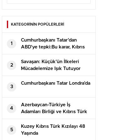
KATEGORİNİN POPÜLERLERİ
Cumhurbaşkanı Tatar’dan
1
ABD’ye tepki:Bu karar, Kıbrıs
konusunun çözümüne katkı
sağlamayacak
Savaşan: Küçük’ün İlkeleri
2
Mücadelemize Işık Tutuyor
Cumhurbaşkanı Tatar Londra’da
3
Azerbaycan-Türkiye İş
4
Adamları Birliği ve Kıbrıs Türk
Ticaret Odası arasında iş birliği
protokolü imzalandı
Kuzey Kıbrıs Türk Kızılayı 48
5
Yaşında