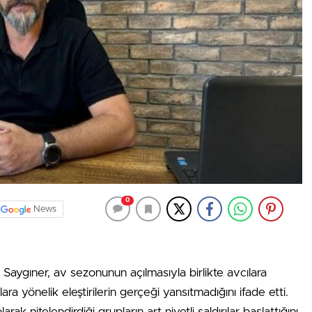
0
News
aygıner, av sezonunun açılmasıyla birlikte avcılara
cılara yönelik eleştirilerin gerçeği yansıtmadığını ifade etti.
k nitelendirdiği grupların art niyetli saldırılar başlattığını