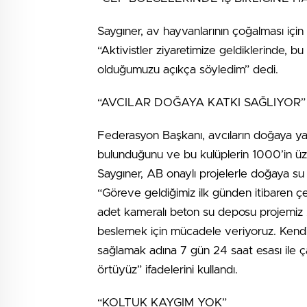
Saygıner, av hayvanlarının çoğalması için 
“Aktivistler ziyaretimize geldiklerinde, bu
olduğumuzu açıkça söyledim” dedi.
“AVCILAR DOĞAYA KATKI SAĞLIYOR”
Federasyon Başkanı, avcıların doğaya yapt
bulunduğunu ve bu kulüplerin 1000’in üze
Saygıner, AB onaylı projelerle doğaya su d
“Göreve geldiğimiz ilk günden itibaren çev
adet kameralı beton su deposu projemiz A
beslemek için mücadele veriyoruz. Kendi o
sağlamak adına 7 gün 24 saat esası ile ça
örtüyüz” ifadelerini kullandı.
“KOLTUK KAYGIM YOK”