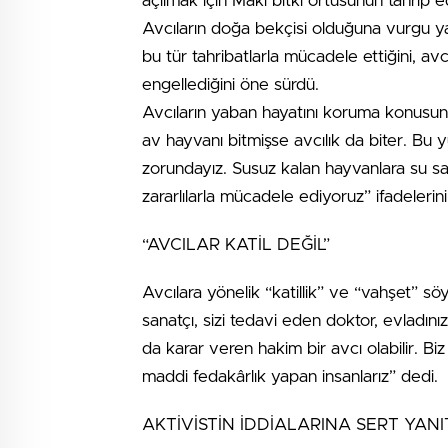
açılmak için Maki bitki örtüsünün tahrip e
Avcıların doğa bekçisi olduğuna vurgu ya
bu tür tahribatlarla mücadele ettiğini, avc
engellediğini öne sürdü.
Avcıların yaban hayatını koruma konusund
av hayvanı bitmişse avcılık da biter. Bu
zorundayız. Susuz kalan hayvanlara su sağlı
zararlılarla mücadele ediyoruz” ifadelerini
“AVCILAR KATİL DEĞİL”
Avcılara yönelik “katillik” ve “vahşet” sö
sanatçı, sizi tedavi eden doktor, evladın
da karar veren hakim bir avcı olabilir. B
maddi fedakârlık yapan insanlarız” dedi.
AKTİVİSTİN İDDİALARINA SERT YANI