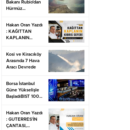
Bakanı Rubio’dan
Hürmüz
AçıklamasıAnlaşmanın
Yakında
Hakan Oran Yazdı
Yapılmasını
: KAĞITTAN
Umuyoruz
KAPLANIN
KIBRIS SEFERİ
Kosi ve Kiracıköy
Arasında 7 Hava
Aracı Devrede
Borsa İstanbul
Güne Yükselişle
BaşladıBIST 100
13.310 Puanda
Hakan Oran Yazdı
: GUTERRES’İN
ÇANTASI,