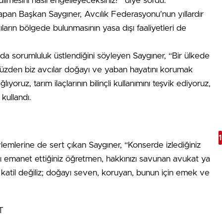
dilmesini nasıl engelleyeceksiniz?” diye sordu.
pan Başkan Saygıner, Avcılık Federasyonu’nun yıllardır
ıların bölgede bulunmasının yasa dışı faaliyetleri de
a sorumluluk üstlendiğini söyleyen Saygıner, “Bir ülkede
 yüzden biz avcılar doğayı ve yaban hayatını korumak
yoruz, tarım ilaçlarının bilinçli kullanımını teşvik ediyoruz,
 kullandı.
ylemlerine de sert çıkan Saygıner, “Konserde izlediğiniz
ızı emanet ettiğiniz öğretmen, hakkınızı savunan avukat ya
iz katil değiliz; doğayı seven, koruyan, bunun için emek ve
T