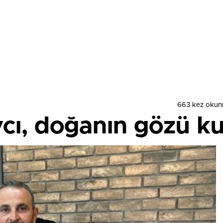
663 kez okun
cı, doğanın gözü ku